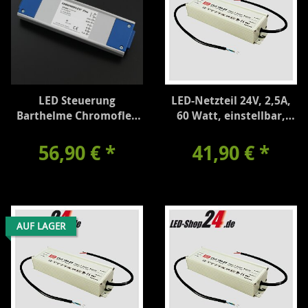
LED Steuerung
LED-Netzteil 24V, 2,5A,
Barthelme Chromoflex
60 Watt, einstellbar,
Pro CV
IP65
56,90 €
*
41,90 €
*
AUF LAGER