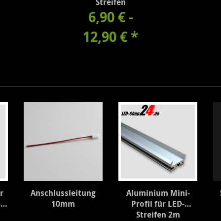
Streifen
6,90 € -
12,90 €
*
r
Anschlussleitung
Aluminium Mini-
-
10mm
Profil für LED-
Streifen 2m