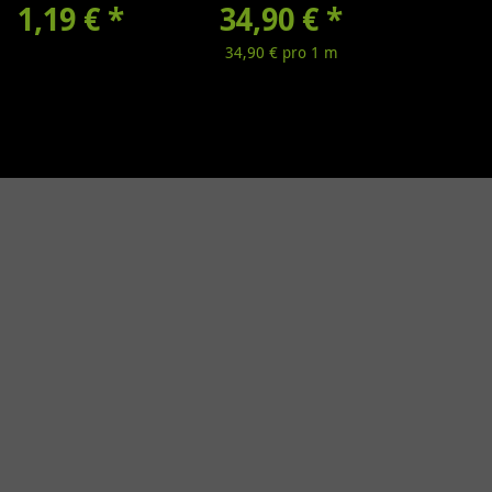
1,19 €
*
34,90 €
Lumen/m
*
34,90 € pro 1 m