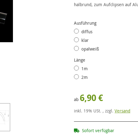
halbrund, zum Aufclipsen auf Alu
Ausführung
diffus
klar
opalweiß
Länge
1m
2m
6,90 €
ab
inkl. 19% USt. , zzgl.
Versand
Sofort verfügbar