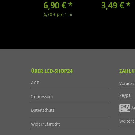
6,90 €
*
3,49 €
*
6,90 € pro 1 m
ÜBER LED-SHOP24
ZAHLU
AGB
Vorausk
Paypal
Impressum
Am
Datenschutz
Weitere.
Widerrufsrecht