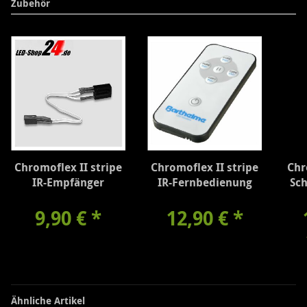
Zubehör
Chromoflex II stripe
Chromoflex II stripe
Chr
IR-Empfänger
IR-Fernbedienung
Sch
9,90 €
*
12,90 €
*
Ähnliche Artikel