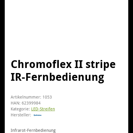
Chromoflex II stripe
IR-Fernbedienung
Artikelnummer:
1053
HAN:
62399984
Kategorie:
LED-Streifen
Hersteller:
Infrarot-Fernbedienung