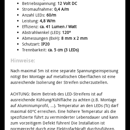
Betriebsspannung:
12 Volt DC
Stromaufnahme:
0,4 A/m
Anzahl LEDs:
60/m
Leistung:
4,8 W/m
Effizienz:
ca. 41 Lumen / Watt
Abstrahlwinkel (LED):
120°
Abmessungen (BxH):
8 mm x 2 mm
Schutzart:
IP20
Trennbarkeit:
ca. 5 cm (3 LEDs)
Hinweise:
Nach maximal 5m ist eine separate Spannungseinspeisung
nötig! Bei Montage auf metallischen Oberflächen ist eine
ausreichende Isolierung der Streifen sicherzustellen.
ACHTUNG: Beim Betrieb des LED-Streifens ist auf
ausreichende Kühlung/Kühlfläche zu achten (z.B. Montage
auf Aluminiumprofil, ...). Temperatur an den LEDs (Tc) darf
maximal 60°C erreichen. Eine höhere Temperatur als die
spezifizierte führt zu verminderter Lebensdauer und kann
zum vorzeitigem Defekt führen! Die Installation ist
normgerecht durch eine Elektrofachkraft durchzuführen.