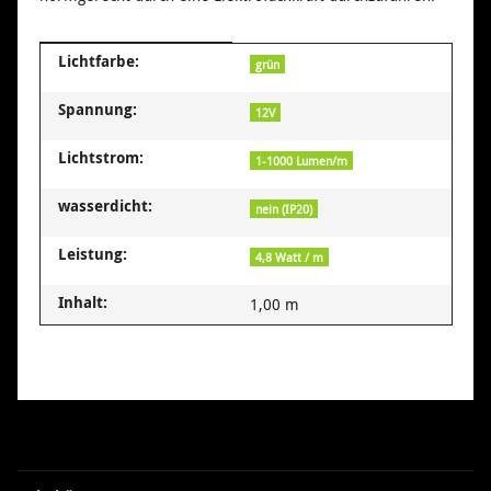
Produkteigenschaft
Wert
Lichtfarbe:
grün
Spannung:
12V
Lichtstrom:
1-1000 Lumen/m
wasserdicht:
nein (IP20)
Leistung:
4,8 Watt / m
Inhalt:
1,00 m