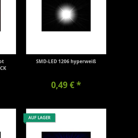
ot
SMD-LED 1206 hyperweiß
RCK
0,49 €
*
AUF LAGER