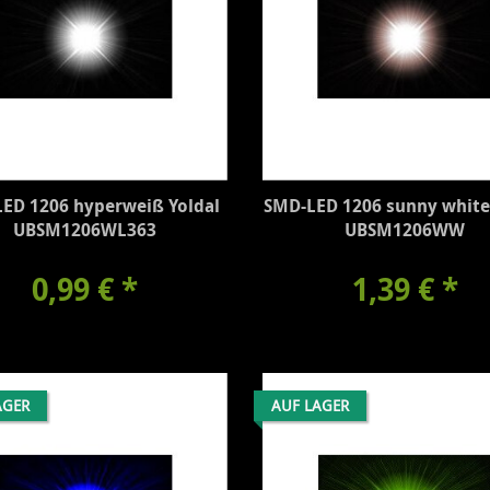
ED 1206 hyperweiß Yoldal
SMD-LED 1206 sunny white
UBSM1206WL363
UBSM1206WW
0,99 €
*
1,39 €
*
AGER
AUF LAGER