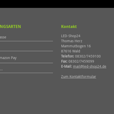
NGSARTEN
Kontakt
LED-Shop24
asse
Thomas Herz
Mammutbogen 16
87616 Wald
Telefon:
08302/7459100
azon Pay
Fax:
08302/7459099
E-Mail:
mail@led-shop24.de
..
Zum Kontaktformular