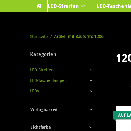
LED-Streifen
LED-Taschen
Startseite
Artikel mit Bauform: 1206
12
Kategorien
LED-Streifen
LED-Taschenlampen
S
LEDs
Verfügbarkeit
AUF L
Lichtfarbe