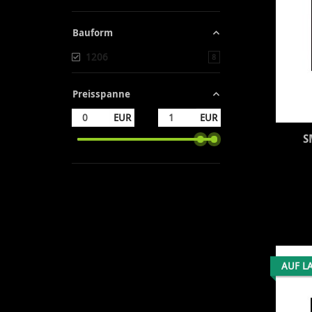
Bauform
1206
Artikel gefunden
8
Preisspanne
EUR
EUR
S
AUF L