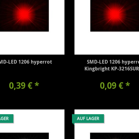
MD-LED 1206 hyperrot
SMD-LED 1206 hyperr
Kingbright KP-3216SU
0,39 €
*
0,09 €
*
AGER
AUF LAGER