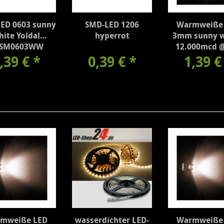
ED 0603 sunny
SMD-LED 1206
Warmweiße
hite Yoldal
hyperrot
3mm sunny w
SM0603WW
12.000mcd @
,39 €
*
0,39 €
*
YOLDAL YZ-W
1,39 
mweiße LED
wasserdichter LED-
Warmweiße