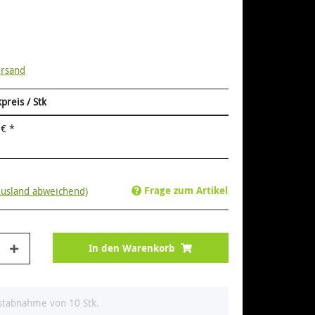
rsand
preis / Stk
 €
*
Frage zum Artikel
Ausland abweichend)
In den Warenkorb
estabnahme von 10 Stk.