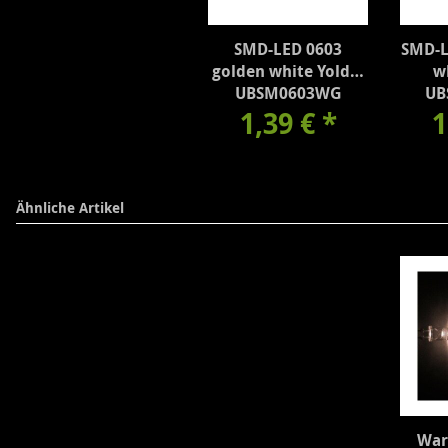
SMD-LED 0603
SMD-L
golden white Yoldal
w
UBSM0603WG
UB
1,39 €
*
1
Ähnliche Artikel
War