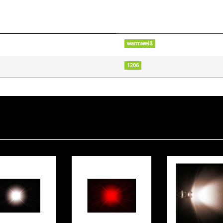
warmweiß
1206