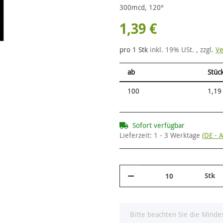
300mcd, 120°
1,39 €
pro 1 Stk
inkl. 19% USt. , zzgl.
Ve
ab
Stück
100
1,19
Sofort verfügbar
Lieferzeit:
1 - 3 Werktage
(DE - 
Stk
x
Bitte beachten Sie die Mind