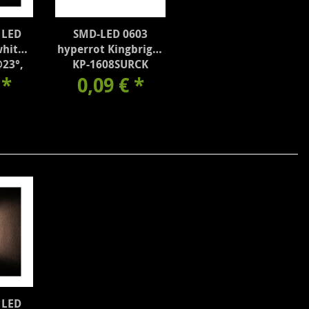
 LED
SMD-LED 0603
hite,
hyperrot Kingbright
23°,
KP-1608SURCK
S3N23
€
*
0,09 €
*
 LED