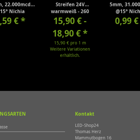
, 22.000mcd
Streifen 24V
5mm, 31.00
15° Nichia
warmweiß - 260
@15° Nich
PL500DS f5U
,59 €
*
15,90 € -
Lumen/m
NSPL500DS 
0,99 
18,90 €
*
15,90 € pro 1 m
Weitere Variationen
erhältlich.
NGSARTEN
Kontakt
LED-Shop24
asse
Thomas Herz
Mammutbogen 16