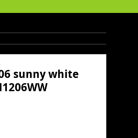
06 sunny white
SM1206WW