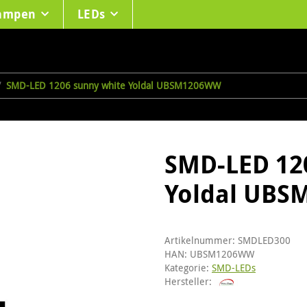
lampen
LEDs
SMD-LED 1206 sunny white Yoldal UBSM1206WW
SMD-LED 12
Yoldal UB
Artikelnummer:
SMDLED300
HAN:
UBSM1206WW
Kategorie:
SMD-LEDs
Hersteller: