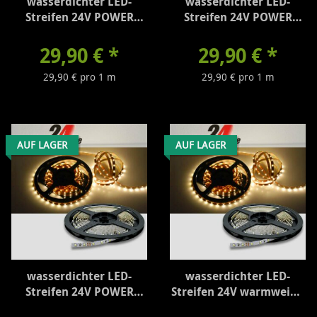
wasserdichter LED-
wasserdichter LED-
Streifen 24V POWER
Streifen 24V POWER
kaltweiß - 2000
neutralweiß - 1900
Lumen/m
Lumen/m
29,90 €
*
29,90 €
*
29,90 € pro 1 m
29,90 € pro 1 m
AUF LAGER
AUF LAGER
wasserdichter LED-
wasserdichter LED-
Streifen 24V POWER
Streifen 24V warmweiß -
warmweiß - 1800
260 Lumen/m