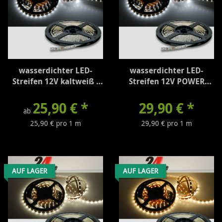
wasserdichter LED-
wasserdichter LED-
Streifen 12V kaltweiß -
Streifen 12V POWER
310 Lumen/m
kaltweiß - 1700
Lumen/m
25,90 €
*
29,90 €
*
ab
25,90 € pro 1 m
29,90 € pro 1 m
AUF LAGER
AUF LAGER