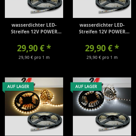
wasserdichter LED-
wasserdichter LED-
Streifen 12V POWER
Streifen 12V POWER
neutralweiß - 1600
warmweiß - 1500
Lumen/m
Lumen/m
29,90 €
*
29,90 €
*
29,90 € pro 1 m
29,90 € pro 1 m
AUF LAGER
AUF LAGER