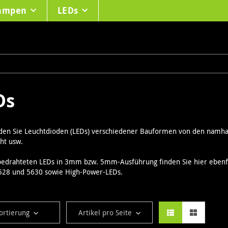
lampen
LEDs
Ds
nden Sie Leuchtdioden (LEDs) verschiedener Bauformen von den namhaft
ht usw.
edrahteten LEDs in 3mm bzw. 5mm-Ausführung finden Sie hier ebenfa
528 und 5630 sowie High-Power-LEDs.
ortierung
Artikel pro Seite