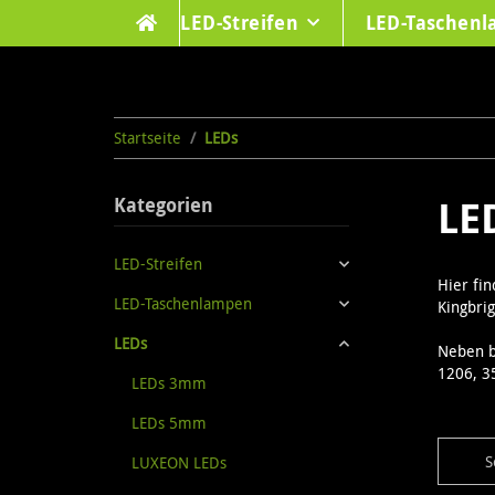
LED-Streifen
LED-Taschen
Startseite
LEDs
LE
Kategorien
LED-Streifen
Hier fi
LED-Taschenlampen
Kingbrig
LEDs
Neben b
1206, 3
LEDs 3mm
LEDs 5mm
S
LUXEON LEDs