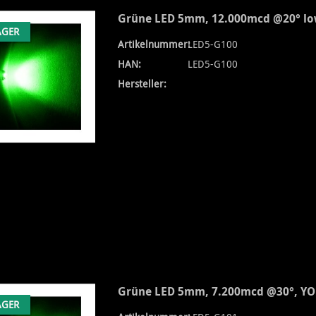
Grüne LED 5mm, 12.000mcd @20° lo
AGER
Artikelnummer:
LED5-G100
HAN:
LED5-G100
Hersteller:
Grüne LED 5mm, 7.200mcd @30°, Y
AGER