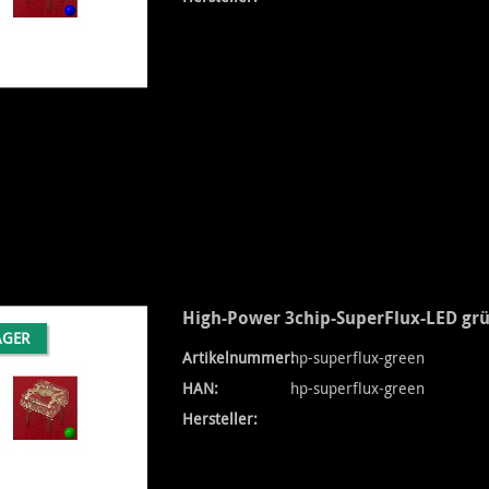
High-Power 3chip-SuperFlux-LED grü
AGER
Artikelnummer:
hp-superflux-green
HAN:
hp-superflux-green
Hersteller: