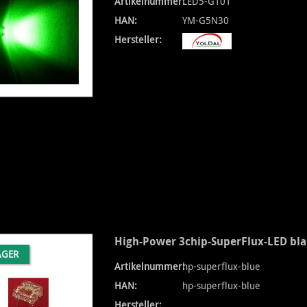
Artikelnummer:
LED5-G101
HAN:
YM-G5N30
Hersteller:
High-Power 3chip-SuperFlux-LED bla
AGER
Artikelnummer:
hp-superflux-blue
HAN:
hp-superflux-blue
Hersteller: