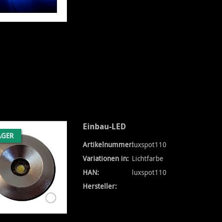
Einbau-LED
AGER
Artikelnummer:
luxspot110
Lichtfarb
Variationen in:
Lichtfarbe
warm
HAN:
luxspot110
Hersteller: