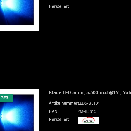
Hersteller:
Blaue LED 5mm, 5.500mcd @15°, Yol
AGER
Artikelnummer:
LED5-BL101
HAN:
YM-B5S15
Hersteller: