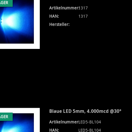
AGER
Artikelnummer:
1317
HAN:
1317
Hersteller:
Blaue LED 5mm, 4.000mcd @30°
AGER
Artikelnummer:
LED5-BL104
HAN:
LED5-BL104