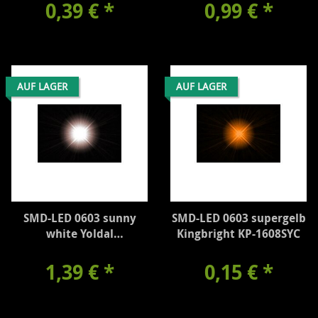
0,39 €
*
0,99 €
*
AUF LAGER
AUF LAGER
SMD-LED 0603 sunny
SMD-LED 0603 supergelb
white Yoldal
Kingbright KP-1608SYC
UBSM0603WW
1,39 €
*
0,15 €
*