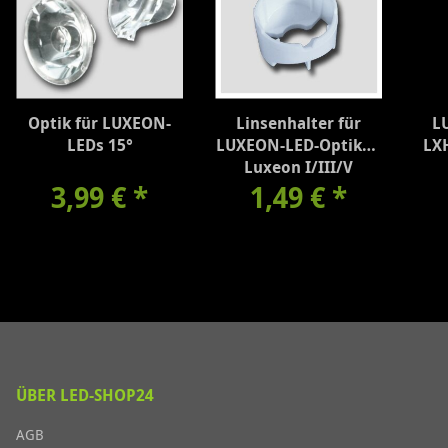
Optik für LUXEON-
Linsenhalter für
L
LEDs 15°
LUXEON-LED-Optiken
LX
Luxeon I/III/V
3,99 €
*
1,49 €
*
ÜBER LED-SHOP24
AGB