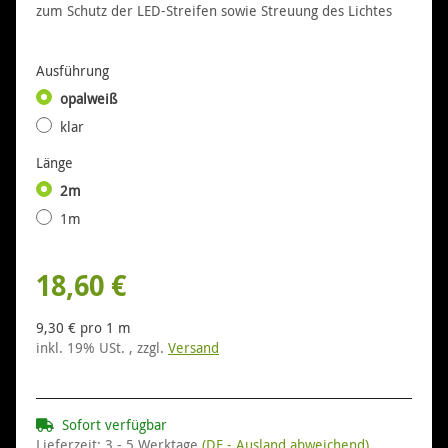
zum Schutz der LED-Streifen sowie Streuung des Lichtes
Ausführung
opalweiß
klar
Länge
2m
1m
18,60 €
9,30 € pro 1 m
inkl. 19% USt. , zzgl.
Versand
Sofort verfügbar
Lieferzeit:
3 - 5 Werktage
(DE - Ausland abweichend)