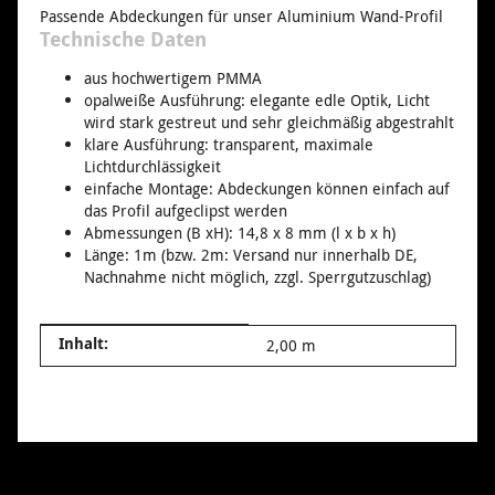
Passende Abdeckungen für unser Aluminium Wand-Profil
Technische Daten
aus hochwertigem PMMA
opalweiße Ausführung: elegante edle Optik, Licht
wird stark gestreut und sehr gleichmäßig abgestrahlt
klare Ausführung: transparent, maximale
Lichtdurchlässigkeit
einfache Montage: Abdeckungen können einfach auf
das Profil aufgeclipst werden
Abmessungen (B xH): 14,8 x 8 mm (l x b x h)
Länge: 1m (bzw. 2m: Versand nur innerhalb DE,
Nachnahme nicht möglich, zzgl. Sperrgutzuschlag)
Produkteigenschaft
Wert
Inhalt:
2,00 m