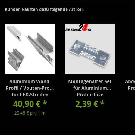
Kunden kauften dazu folgende Artikel:
Aluminium Wand-
Montagehalter-Set
Abd
Profil / Vouten-Profil
für Aluminium
Pr
für LED-Streifen
Profile lose
40,90 €
reinweiß 2m
*
2,39 €
*
20,45 € pro 1 m