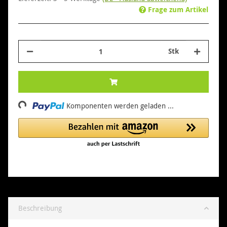
Frage zum Artikel
Stk
Loading...
Komponenten werden geladen ...
Beschreibung