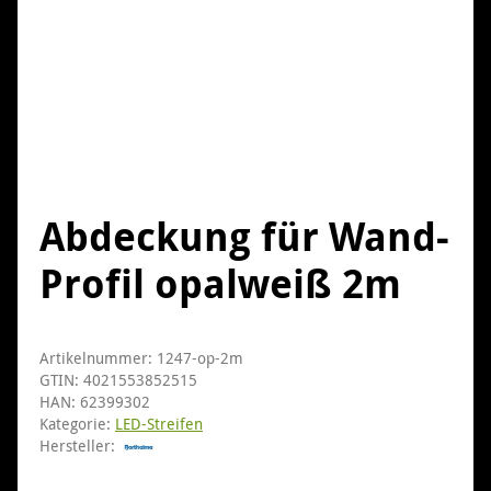
Abdeckung für Wand-
Profil opalweiß 2m
Artikelnummer:
1247-op-2m
GTIN:
4021553852515
HAN:
62399302
Kategorie:
LED-Streifen
Hersteller: