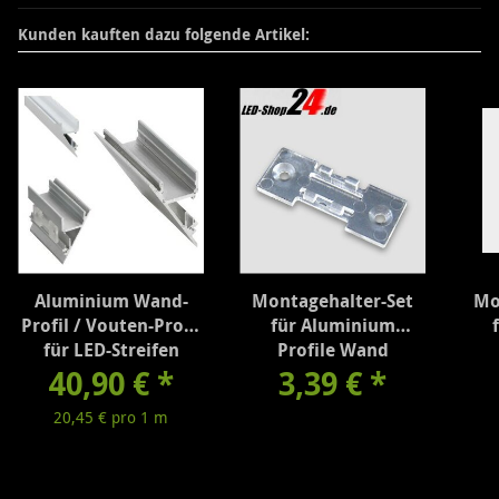
Kunden kauften dazu folgende Artikel:
Aluminium Wand-
Montagehalter-Set
Mo
Profil / Vouten-Profil
für Aluminium
für LED-Streifen
Profile Wand
40,90 €
reinweiß 2m
*
3,39 €
*
20,45 € pro 1 m