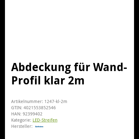
Abdeckung für Wand-
Profil klar 2m
Artikelnummer:
1247-kl-2m
GTIN:
4021553852546
HAN:
92399402
Kategorie:
LED-Streifen
Hersteller: