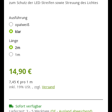
zum Schutz der LED-Streifen sowie Streuung des Lichtes
Ausführung
opalweiß
klar
Länge
2m
1m
14,90 €
7,45 € pro 1 m
inkl. 19% USt. , zzgl.
Versand
Sofort verfügbar
Lieferzeit:
3 - 5 Werktage
(DE - Ausland abweichend)