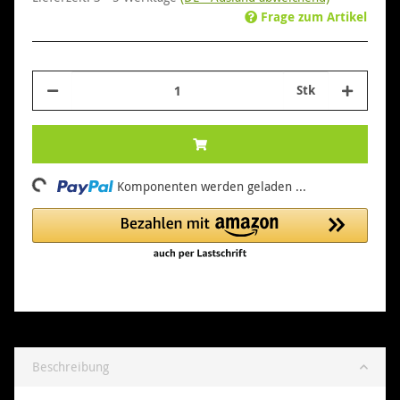
Frage zum Artikel
Stk
oading...
Komponenten werden geladen ...
Beschreibung