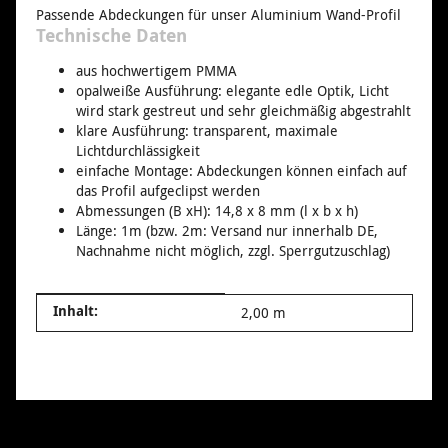
Passende Abdeckungen für unser Aluminium Wand-Profil
Technische Daten
aus hochwertigem PMMA
opalweiße Ausführung: elegante edle Optik, Licht
wird stark gestreut und sehr gleichmäßig abgestrahlt
klare Ausführung: transparent, maximale
Lichtdurchlässigkeit
einfache Montage: Abdeckungen können einfach auf
das Profil aufgeclipst werden
Abmessungen (B xH): 14,8 x 8 mm (l x b x h)
Länge: 1m (bzw. 2m: Versand nur innerhalb DE,
Nachnahme nicht möglich, zzgl. Sperrgutzuschlag)
Produkteigenschaft
Wert
Inhalt:
2,00 m