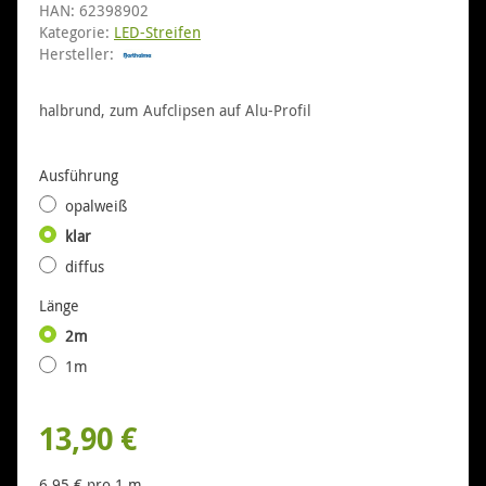
HAN:
62398902
Kategorie:
LED-Streifen
Hersteller:
halbrund, zum Aufclipsen auf Alu-Profil
Ausführung
opalweiß
klar
diffus
Länge
2m
1m
13,90 €
6,95 € pro 1 m