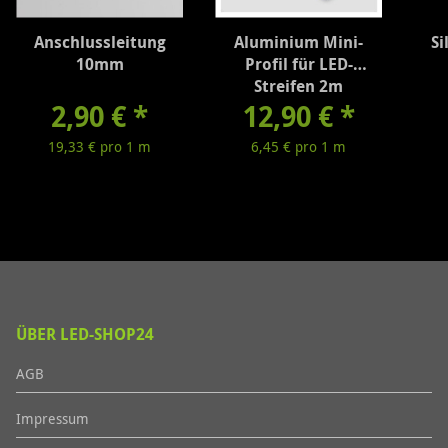
Anschlussleitung
Aluminium Mini-
Si
10mm
Profil für LED-
Streifen 2m
2,90 €
*
12,90 €
*
19,33 € pro 1 m
6,45 € pro 1 m
ÜBER LED-SHOP24
AGB
Impressum